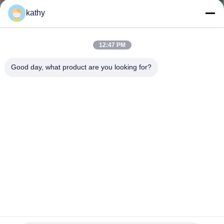
kathy
ΠΟΙΟΤΙΚΌΣ
ΈΛΕΓΧΟΣ
12:47 PM
Good day, what product are you looking for?
ΕΠΑΦΉ
ΝΈΑ
ΖΗΤΉΣΤΕ
ΈΝΑ
ΑΠΌΣΠΑΣΜΑ
Κεντημένο ύφασμα 125cm ευρέα ΠΡΌΤΥΠΑ 100 αλιείας με
SITEMAP
δίχτυα βελούδου τσέκι OEKO TEX
Κεντημένο τσέκι ύφασμα
2023-07-13