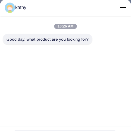
kathy
ΠΟΙΟΤΙΚΌΣ
ΈΛΕΓΧΟΣ
10:26 AM
Good day, what product are you looking for?
ΕΠΑΦΉ
ΝΈΑ
ΖΗΤΉΣΤΕ
ΈΝΑ
ΑΠΌΣΠΑΣΜΑ
SITEMAP
Εμπριμέ με παγιέτες λουλουδάτο Όμορφο Δίχτυ Βάσης
Προσαρμοσμένο Σχέδιο Εργοστάσιο Για Βραδινά Φορέματα