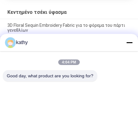
Κεντημένο τσέκι ύφασμα
3D Floral Sequin Embroidery Fabric για το φόρεμα του πάρτι
γενεθλίων
kathy
Χρωματιστή πεταλούδα Υψηλής ποιότητας μαλακό Sequin
κεντημένο ύφασμα Patttern κομμάτι βαφή δίχτυ Γη για το
φόρεμα μόδας
4:04 PM
Ελαφρώς καθαρό λουλούδι σεντόνι κεντημένο ύφασμα για
γυναίκες φόρεμα μόδας
Good day, what product are you looking for?
Λαϊκή κατηγορία
Όλα
Κεντημένο Ύφασμα 
Κεντημένο Τσέκι 
Δαντελλών
Ύφασμα
Σχοινόδετο 
Τρισδιάστατο 
Ύφασμα Δαντελλών
Floral Ύφασμα 
Δαντελλών