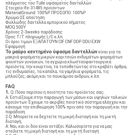
πλέγματος του Tulle υφάσματος δαντελλών:
Στοιχείο lfe-31485 προϊόντων
MaterialGround: 100%P ΠΡΟΣΩΠΟ: 100%P
Χρώμα ΩΣ απαίτηση
Φυλλώδης δαντέλλα εμπορικού σήματος
MOQ 500Y
Χρόνος 2-3weeks παράδοσης
Όρος T/T πληρωμής L/C κ.λπ.
Οι όροι τιμών ΕΞΑΠΑΤΟΎΝ CIF CNF DDP DDU EXW
Εφαρμογή
Το μαύρο κεντημένο ύφασμα δαντελλών
είναι για τα
μακριά φορέματα μικρών κοριτσιών ενδυμάτων φορεμάτων
φουστών γυναικών, τα εγχώρια κλωστοϋφαντουργικά
προϊόντα, την κουρτίνα, τα τοποθετώντας στο κρεβάτι άρθρα,
τις ενδυμασίες, τα καπέλα, τα γαμήλια φορέματα, τις
μπλούζες, ακόμη και το πουκάμισο ανδρών, κ.λπ.
FAQ
1.
Q: Πόσο περίπου η ποιότητα του προϊόντος σας;
Α: Εστιάζουμε στην παραγωγή των μέσων και υψηλών τελικών
προϊόντων. Έχουμε το ακριβές ποιοτικό σύστημα ελέγχου και
κάνουμε την επιθεώρηση 100% πριν από την παραγωγή και την
παράδοση.
2.Q: Μπορείτε να δεχτείτε τη μικρή διαταγή και τη μικτή
διαταγή;
Α: Ναι, και οι δύο είναι εντάξει. Καλωσορίστε για να μας
στείλετε τη μικρή διαταγή και τη μικτή διαταγή.