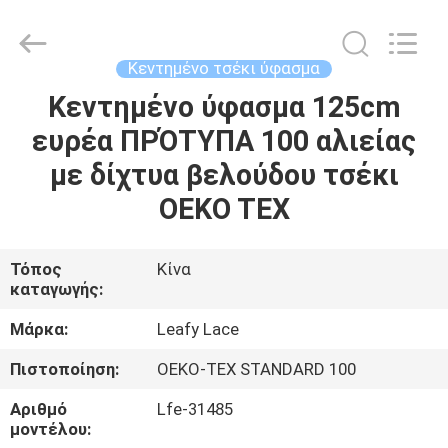
Guangzhou
Leafy
Textiles
CO.,
Ltd..
Κεντημένο τσέκι ύφασμα
All
Rights
Reserved.
Κεντημένο ύφασμα 125cm
ΑΡΧΙΚΉ
ευρέα ΠΡΌΤΥΠΑ 100 αλιείας
ΣΕΛΊΔΑ
με δίχτυα βελούδου τσέκι
ΠΡΟΪΌΝΤΑ
OEKO TEX
ΣΧΕΤΙΚΆ
Τόπος
Κίνα
καταγωγής:
ΜΕ
ΕΜΆΣ
Μάρκα:
Leafy Lace
Πιστοποίηση:
OEKO-TEX STANDARD 100
ΓΎΡΟΣ
Αριθμό
Lfe-31485
ΕΡΓΟΣΤΑΣΊΩΝ
μοντέλου: