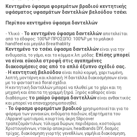
Κεντημένο ύφασμα φορεμάτων βραδιού κεντητικής
υφάσματος υφασμάτων δαντελλών βελούδου τσέκι
Περίπου κεντημένο ύφασμα δαντελλών
Το κεντημένο ύφασμα δαντελλών
- Υλικό: -
αποτελείται
από το έδαφος: 100%P ΠΡΟΣΩΠΟ: 100%P με το μαλακό
handfeel και μεγάλο Breathablity.
Κεντημένο το τσέκι ύφασμα δαντελλών
είναι για την
Επίσης μπορεί
ενδυμασία, το γάμο, και το κόμμα κ.λπ. μόδας.
να είναι εύκολα στροφή στις αγαπημένες
διακοσμήσεις σας από το απλό έξυπνο σχέδιό σας.
Η κεντητική βελούδου
-
είναι πολύ κομψή, χαριτωμένη,
λεπτή, μοντέρνη και κλασική. Η δαντέλλα διακοσμήσεων είναι
με το φανταστικό floral σχέδιο.
Η κεντητική δαντελλών μπορεί να πλυθεί με το χέρι και τη
μηχανή και έπειτα τη γραμμή ξηρά. Ξηρός καθαρός είναι
το μαύρο ύφασμα δαντελλών
διαθέσιμος
είναι ανθεκτικός
και μπορεί να επαναχρησιμοποιηθεί.
Το ύφασμα φορεμάτων βραδιού
-
χρησιμοποιείται για το
φόρεμα των γυναικών, ενδύματα παιδιών, εξαρτήματα του
/Apparel ιματισμού, κουρτίνα, άκρη Slipcover
τραπεζομάντιλων, τύλιγμα δώρων, περιδέραιο, κοστούμια
Χριστουγέννων, ντεκόρ αποκριών, headbands DIY, δεσμός
τρίχας, διακόσμηση γιορτής γενεθλίων, γαμήλια διακόσμηση,