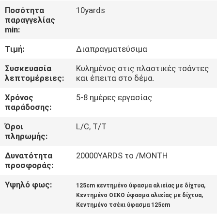
Ποσότητα
10yards
παραγγελίας
ΠΟΙΟΤΙΚΌΣ
min:
ΈΛΕΓΧΟΣ
Τιμή:
Διαπραγματεύσιμα
ΕΠΑΦΉ
Συσκευασία
Κυλημένος στις πλαστικές τσάντες
λεπτομέρειες:
και έπειτα στο δέμα.
Χρόνος
5-8 ημέρες εργασίας
ΝΈΑ
παράδοσης:
Όροι
L/C, T/T
ΖΗΤΉΣΤΕ
πληρωμής:
ΈΝΑ
Δυνατότητα
20000YARDS το /MONTH
ΑΠΌΣΠΑΣΜΑ
προσφοράς:
Υψηλό φως:
,
125cm κεντημένο ύφασμα αλιείας με δίχτυα
SITEMAP
,
Κεντημένο OEKO ύφασμα αλιείας με δίχτυα
Κεντημένο τσέκι ύφασμα 125cm