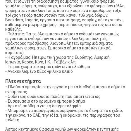
που εξισώνει τη διακόσμηση κόμματος, γυναικείο φόρεμα,
γαμήλιο φόρεμα, εσώρουχο, που εξισώνει το φόρεμα, δαντέλλα
φορεμάτων κουκλών faric, πόρτα, κουρτίνα παραθύρων, τόξο
τρίχας ντεκόρ παπουτσιών που κάνει, τύλιγμα δώρων,
Backdorp, lingerie, εργασία περιποίησης, cosplay, κάτοχοι πόνι,
καθημερινό ράψιμο χρήσης, περιπτώσεις γεγονότος και ούτω
καθεξής.
- Πελάτης: Για τα όλα εμπορικά σήματα ενδυμάτων γυναικών,
εργοστάσια ενδυμάτων γυναικών, ολόκληροι πωλητές,
πράκτορες πρόσβασης, λιανοπωλητές, εμπορικά σήματα
γαμήλιων φορεμάτων. Εμπορικά σήματα παιδιών (μικρά
κορίτσια).
- Η αγορά μας: Ηπειρωτική χώρα της Ευρώπης, Αμερική,
Ιαπωνία, Κορέα, Κίνα, HK. , Ταϊβάν κ.λπ.
- Τα μοσχεύματα κρεμαστρών είναι ελεύθερα.
- Ανακυκλωμένο &Eco-φιλικό υλικό
Πλεονεκτήματα
-
Πλούσια εμπειρία στην εργασία με τα διεθνή εμπορικά σήματα
ενδυμασίας
- Ουδέτερη συσκευασία πελάτη που απαιτείται ως
- Συσκευασία στο ορισμένο εμπορικό σήμα
- Αρκετό απόθεμα για τη δειγματοληψία.
- Μπορούμε να παραγάγουμε σύμφωνα με το δείγμα, το σχέδιο,
την εικόνα, το CAD, την ιδέα, ή ακόμα και τις περιγραφές του
πελάτη
Άσπρο κεντημένο ύφασμα γαμήλιων φορεμάτων κεντητικής