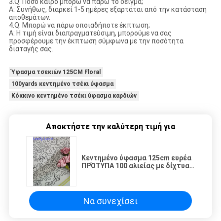
3.Q: Πόσο καιρό μπορώ να πάρω το δείγμα;
Α: Συνήθως, διαρκεί 1-5 ημέρες εξαρτάται από την κατάσταση
αποθεμάτων.
4.Q: Μπορώ να πάρω οποιαδήποτε έκπτωση;
Α: Η τιμή είναι διαπραγματεύσιμη, μπορούμε να σας
προσφέρουμε την έκπτωση σύμφωνα με την ποσότητα
διαταγής σας.
Ύφασμα τσεκιών 125CM Floral
100yards κεντημένο τσέκι ύφασμα
Κόκκινο κεντημένο τσέκι ύφασμα καρδιών
Αποκτήστε την καλύτερη τιμή για
Κεντημένο ύφασμα 125cm ευρέα
ΠΡΌΤΥΠΑ 100 αλιείας με δίχτυα
βελούδου τσέκι OEKO TEX
Να συνεχίσει