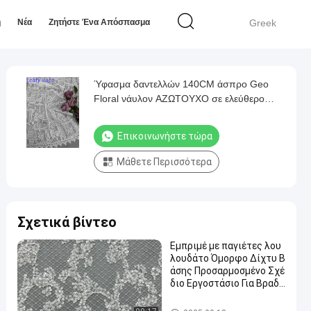
ή
Νέα
Ζητήστε Ένα Απόσπασμα
Greek
Ύφασμα δαντελλών 140CM άσπρο Geo
Floral νάυλον ΑΖΩΤΟΥΧΟ σε ελεύθερο
σύνθεσης βαμβακιού
Επικοινωνήστε τώρα
Μάθετε Περισσότερα
Σχετικά βίντεο
Εμπριμέ με παγιέτες λου
λουδάτο Όμορφο Δίχτυ Β
άσης Προσαρμοσμένο Σχέ
διο Εργοστάσιο Για Βραδι
νά Φορέματα
Κεντημένο τσέκι ύφασμα