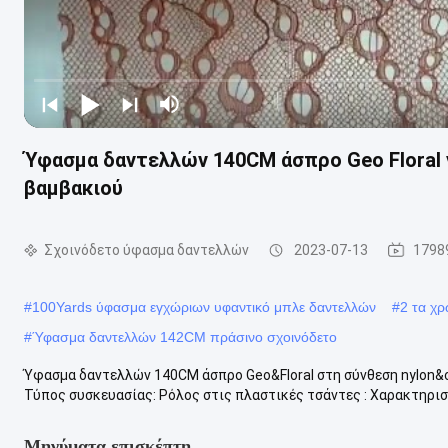
Ύφασμα δαντελλών 140CM άσπρο Geo Floral
βαμβακιού
Σχοινόδετο ύφασμα δαντελλών
2023-07-13
1798
#
100Yards ύφασμα εγχώριων υφαντικό μπλε δαντελλών
#
2 τα χ
#
Ύφασμα δαντελλών 142CM πράσινο σχοινόδετο
Ύφασμα δαντελλών 140CM άσπρο Geo&Floral στη σύνθεση nylon&c
Τύπος συσκευασίας: Ρόλος στις πλαστικές τσάντες : Χαρακτηριστι
Μηνύματα επισκέπτη