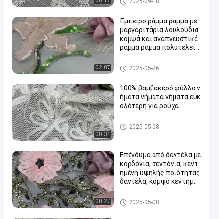
00:17
2025-09-18
Έμπειρο ράμμα ράμμα με
μαργαριτάρια λουλούδια
κομψά και αναπνευστικά
ράμμα ράμμα πολυτελεία
ς ράμμα περιπέτειας
Διακοσμημένο με χάντρες ύ
02:07
2025-05-26
φασμα κεντητικής
100% βαμβακερό φύλλο ν
ήματα νήματα νήματα ευκ
ολότερη για ρούχα
Σχοινόδετο ύφασμα δαντελ
2025-05-08
λών
00:31
Επένδυμα από δαντέλα με
κορδόνια, σεντόνια, κεντ
ημένη υψηλής ποιότητας
δαντέλα, κομψό κεντημέν
ο ύφασμα
Σχοινόδετο ύφασμα δαντελ
00:27
2025-05-08
λών