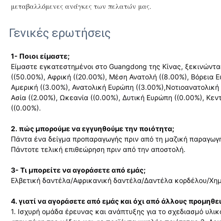
μεταβαλλόμενες ανάγκες των πελατών μας.
Γενικές ερωτήσεις
1- Ποιοι είμαστε;
Είμαστε εγκατεστημένοι στο Guangdong της Κίνας, ξεκινώντα
((50.00%), Αφρική ((20.00%), Μέση Ανατολή ((8.00%), Βόρεια 
Αμερική ((3.00%), Ανατολική Ευρώπη ((3.00%),Νοτιοανατολική Α
Ασία ((2.00%), Ωκεανία ((0.00%), Δυτική Ευρώπη ((0.00%), Κεν
((0.00%).
2. πώς μπορούμε να εγγυηθούμε την ποιότητα;
Πάντα ένα δείγμα προπαραγωγής πριν από τη μαζική παραγωγ
Πάντοτε τελική επιθεώρηση πριν από την αποστολή.
3- Τι μπορείτε να αγοράσετε από εμάς;
Ελβετική δαντέλα/Αφρικανική δαντέλα/Δαντέλα κορδέλου/Χη
4. γιατί να αγοράσετε από εμάς και όχι από άλλους προμηθε
1. Ισχυρή ομάδα έρευνας και ανάπτυξης για το σχεδιασμό υλι