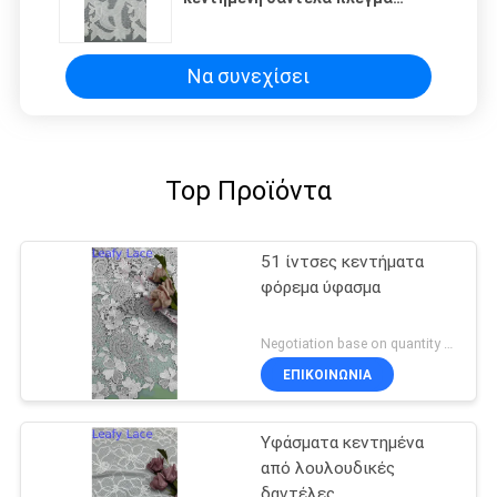
δαντέλα υφασμάτινα
περιστασιακά νυχτερινό ύφασμα
Να συνεχίσει
Top Προϊόντα
51 ίντσες κεντήματα
φόρεμα ύφασμα
Negotiation base on quantity MOQ:15y
ΕΠΙΚΟΙΝΩΝΙΑ
Υφάσματα κεντημένα
από λουλουδικές
δαντέλες