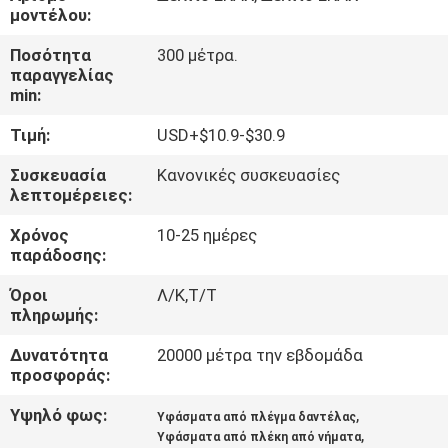
μοντέλου:
ΠΟΙΟΤΙΚΌΣ
Ποσότητα
300 μέτρα.
παραγγελίας
ΈΛΕΓΧΟΣ
min:
Τιμή:
USD+$10.9-$30.9
ΕΠΑΦΉ
Συσκευασία
Κανονικές συσκευασίες
λεπτομέρειες:
ΝΈΑ
Χρόνος
10-25 ημέρες
παράδοσης:
ΖΗΤΉΣΤΕ
Όροι
Λ/Κ,Τ/Τ
ΈΝΑ
πληρωμής:
ΑΠΌΣΠΑΣΜΑ
Δυνατότητα
20000 μέτρα την εβδομάδα
προσφοράς:
SITEMAP
Υψηλό φως:
,
Υφάσματα από πλέγμα δαντέλας
,
Υφάσματα από πλέκη από νήματα