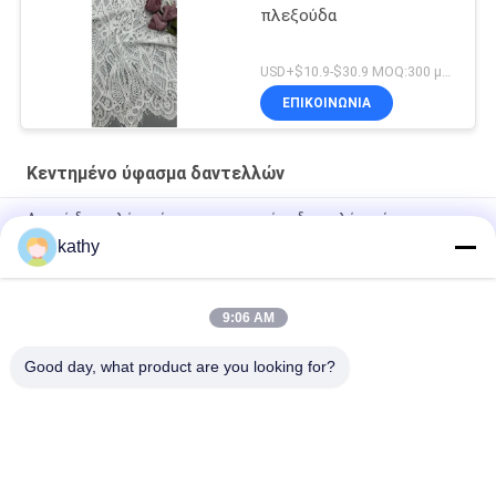
πλεξούδα
USD+$10.9-$30.9 MOQ:300 μέτρα.
ΕΠΙΚΟΙΝΩΝΙΑ
Κεντημένο ύφασμα δαντελλών
Λευκό δαντελένιο ύφασμα κεντημένο δαντελένιο ύφασμα
Προσαρμοσμένο σχέδιο
kathy
Υφασμα Δαντέλας Κεντημένο Πολυτελείας Καλής Ποιότητας
Φορέματα με Λουλούδια
9:06 AM
Νάυλον κεντημένο πολυεστέρας ύφασμα δαντελλών
Good day, what product are you looking for?
Λαϊκή κατηγορία
Όλα
Κεντημένο Ύφασμα 
Κεντημένο Τσέκι 
Δαντελλών
Ύφασμα