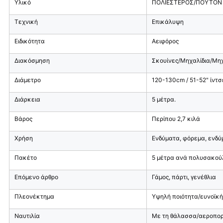
Υλικό
ΠΟΛΙΕΣΤΕΡΟΣ/ΠΟΥΤΟΝ
Τεχνική
Επικάλυψη
Ειδικότητα
Αειφόρος
Διακόσμηση
Σκουίνες/Μηχαλίδια/Μηχ
Διάμετρο
120-130cm / 51-52" ίντσε
Διάρκεια
5 μέτρα.
Βάρος
Περίπου 2,7 κιλά
Χρήση
Ενδύματα, φόρεμα, ενδύμ
Πακέτο
5 μέτρα ανά πολυσακούλ
Επόμενο άρθρο
Γάμος, πάρτι, γενέθλια
Πλεονέκτημα
Υψηλή ποιότητα/ευνοϊκ
Ναυτιλία
Με τη θάλασσα/αεροπορ