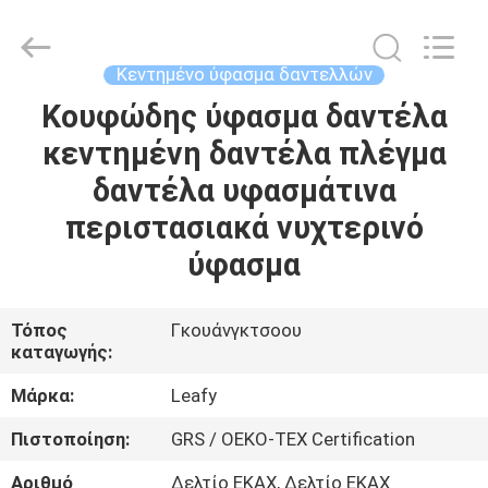
Guangzhou
Leafy
Textiles
CO.,
Ltd..
Κεντημένο ύφασμα δαντελλών
All
Rights
Reserved.
Κουφώδης ύφασμα δαντέλα
ΑΡΧΙΚΉ
κεντημένη δαντέλα πλέγμα
ΣΕΛΊΔΑ
δαντέλα υφασμάτινα
ΠΡΟΪΌΝΤΑ
περιστασιακά νυχτερινό
ύφασμα
ΣΧΕΤΙΚΆ
ΜΕ
Τόπος
Γκουάνγκτσοου
καταγωγής:
ΕΜΆΣ
Μάρκα:
Leafy
ΓΎΡΟΣ
Πιστοποίηση:
GRS / OEKO-TEX Certification
ΕΡΓΟΣΤΑΣΊΩΝ
Αριθμό
Δελτίο ΕΚΑΧ, Δελτίο ΕΚΑΧ