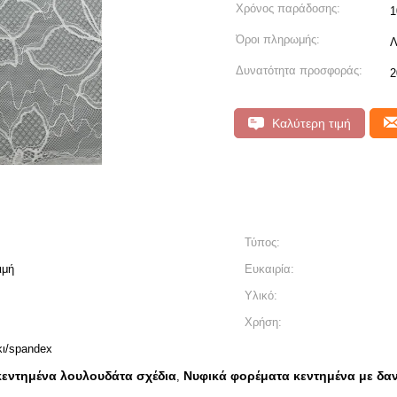
Χρόνος παράδοσης:
1
Όροι πληρωμής:
Λ
Δυνατότητα προσφοράς:
2
Καλύτερη τιμή
Τύπος:
ιμή
Ευκαιρία:
Υλικό:
Χρήση:
ι/spandex
κεντημένα λουλουδάτα σχέδια
Νυφικά φορέματα κεντημένα με δα
,