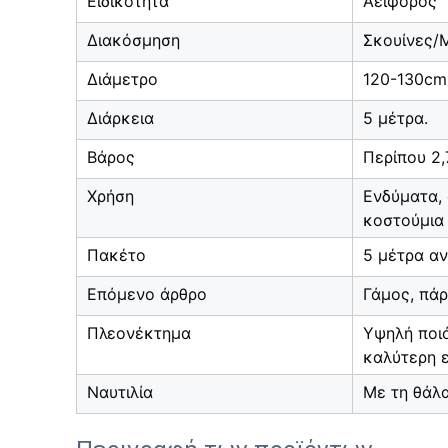
Ειδικότητα
Αειφόρος
Διακόσμηση
Σκουίνες/
Διάμετρο
120-130cm /
Διάρκεια
5 μέτρα.
Βάρος
Περίπου 2,
Χρήση
Ενδύματα, 
κοστούμια
Πακέτο
5 μέτρα α
Επόμενο άρθρο
Γάμος, πάρ
Πλεονέκτημα
Υψηλή ποι
καλύτερη 
Ναυτιλία
Με τη θάλ