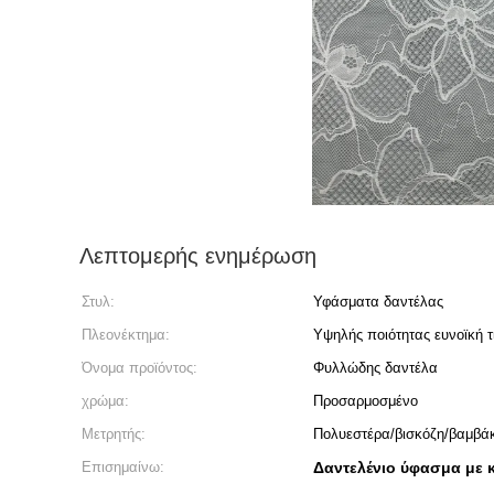
Λεπτομερής ενημέρωση
Στυλ:
Υφάσματα δαντέλας
Πλεονέκτημα:
Υψηλής ποιότητας ευνοϊκή τ
Όνομα προϊόντος:
Φυλλώδης δαντέλα
χρώμα:
Προσαρμοσμένο
Μετρητής:
Πολυεστέρα/βισκόζη/βαμβάκ
Επισημαίνω:
Δαντελένιο ύφασμα με 