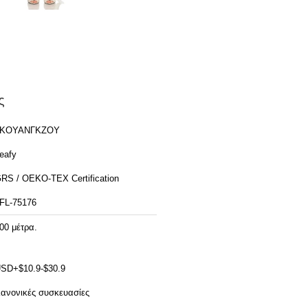
ς
ΓΚΟΥΑΝΓΚΖΟΥ
eafy
RS / OEKO-TEX Certification
FL-75176
00 μέτρα.
SD+$10.9-$30.9
ανονικές συσκευασίες