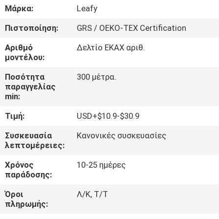
Μάρκα:
Leafy
ΠΟΙΟΤΙΚΌΣ
Πιστοποίηση:
GRS / OEKO-TEX Certification
ΈΛΕΓΧΟΣ
Αριθμό
Δελτίο ΕΚΑΧ αριθ.
μοντέλου:
ΕΠΑΦΉ
Ποσότητα
300 μέτρα.
παραγγελίας
min:
ΝΈΑ
Τιμή:
USD+$10.9-$30.9
ΖΗΤΉΣΤΕ
Συσκευασία
Κανονικές συσκευασίες
λεπτομέρειες:
ΈΝΑ
ΑΠΌΣΠΑΣΜΑ
Χρόνος
10-25 ημέρες
παράδοσης:
Όροι
Λ/Κ, Τ/Τ
SITEMAP
πληρωμής: