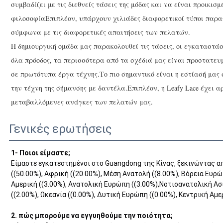
συμβαδίζει με τις διεθνείς τάσεις της μόδας και να είναι προικισ
φιλοσοφίαΕπιπλέον, υπάρχουν χιλιάδες διαφορετικοί τύποι παρα
σύμφωνα με τις διαφορετικές απαιτήσεις των πελατών.
Η δημιουργική ομάδα μας παρακολουθεί τις τάσεις, οι εγκαταστάσ
όλα πρόοδος, τα περισσότερα από τα σχέδιά μας είναι προστατε
σε πρωτότυπα έργα τέχνης.Το πιο σημαντικό είναι η εστίασή μα
την τέχνη της σήμανσης με δαντέλα.Επιπλέον, η Leafy Lace έχει 
μεταβαλλόμενες ανάγκες των πελατών μας.
Γενικές ερωτήσεις
1- Ποιοι είμαστε;
Είμαστε εγκατεστημένοι στο Guangdong της Κίνας, ξεκινώντας α
((50.00%), Αφρική ((20.00%), Μέση Ανατολή ((8.00%), Βόρεια Ευρώ
Αμερική ((3.00%), Ανατολική Ευρώπη ((3.00%),Νοτιοανατολική Ασία
((2.00%), Ωκεανία ((0.00%), Δυτική Ευρώπη ((0.00%), Κεντρική Αμε
2. πώς μπορούμε να εγγυηθούμε την ποιότητα;