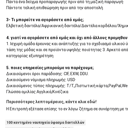
Πάντα ένα δείγμα προπαραγωγής πριν από τη μαζική παραγωγή·
Πάντοτε τελική επιθεώρηση πριν από την αποστολή.
3- Τι μπορείτε να αγοράσετε από εμάς;
Ελβετική δαντέλα/Αφρικανική δαντέλα/Δαντέλα κορδέλου/Χημι
4. γιατί να αγοράσετε από εμάς και όχι από άλλους προμηθευ
1. Ισχυρή ομάδα έρευνας και ανάπτυξης για το σχεδιασμό υλικού
τάση της μόδας και σε προϊόντα υψηλής ποιότητας 3. Αρκετό απ
κατηγορίας εξυπηρέτηση
5. ποιες υπηρεσίες μπορούμε να παρέχουμε;
Δικαιούμενοι όροι παράδοσης: CIF, EXW, DDU.
Δικαιούμενο νόμισμα πληρωμής: USD·
Δικαιούμενος τύπος πληρωμής: T/T,,Πιστωτική κάρτα,PayPal,Wes
Γλώσσα ομιλίας:Αγγλικά,Κινέζικα
Περισσότερες λεπτομέρειες, κάντε κλικ εδώ!
Η Επιτροπή εξέτασε επίσης το εν λόγω ζήτημα σε συνάρτηση με τ
100 κεντημένο ναυπηγεία ύφασμα δαντελλών