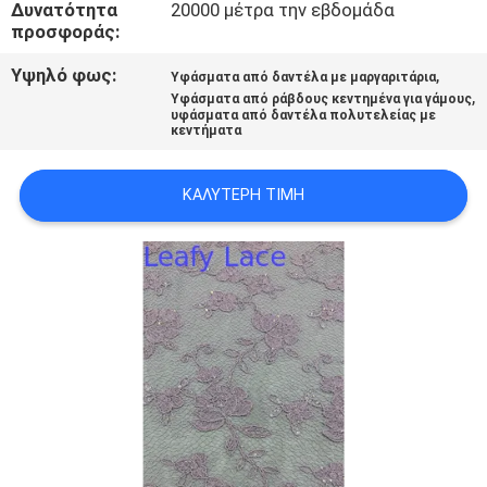
Δυνατότητα
20000 μέτρα την εβδομάδα
ΠΟΛΙΤΙΚΉ
προσφοράς:
ΑΠΟΡΡΉΤΟΥ
Υψηλό φως:
,
Υφάσματα από δαντέλα με μαργαριτάρια
,
Υφάσματα από ράβδους κεντημένα για γάμους
υφάσματα από δαντέλα πολυτελείας με
κεντήματα
ΚΑΛΎΤΕΡΗ ΤΙΜΉ