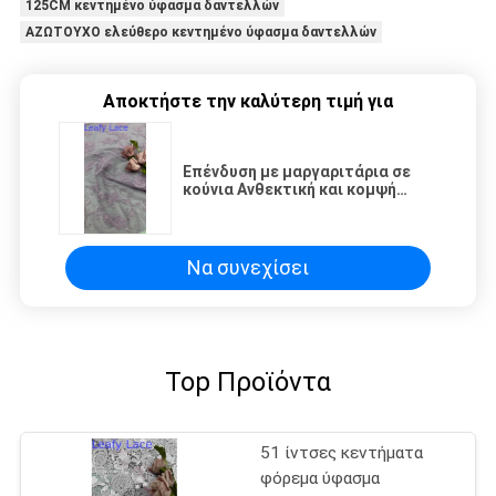
125CM κεντημένο ύφασμα δαντελλών
ΑΖΩΤΟΥΧΟ ελεύθερο κεντημένο ύφασμα δαντελλών
Αποκτήστε την καλύτερη τιμή για
Επένδυση με μαργαριτάρια σε
κούνια Ανθεκτική και κομψή
πολυτελή δαντέλα Επένδυση με
λουλούδια ύφασμα δαντέλα
ύφασμα γάμος γενέθλια
περιστάσεις υψηλής ποιότητας
Να συνεχίσει
δαντέλα σε κούνια σε κούνια
ύφασμα
Top Προϊόντα
51 ίντσες κεντήματα
φόρεμα ύφασμα