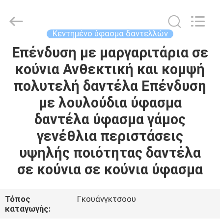
Guangzhou
Leafy
Textiles
CO.,
Ltd..
Κεντημένο ύφασμα δαντελλών
All
Rights
Reserved.
Επένδυση με μαργαριτάρια σε
ΑΡΧΙΚΉ
κούνια Ανθεκτική και κομψή
ΣΕΛΊΔΑ
πολυτελή δαντέλα Επένδυση
ΠΡΟΪΌΝΤΑ
με λουλούδια ύφασμα
δαντέλα ύφασμα γάμος
ΣΧΕΤΙΚΆ
γενέθλια περιστάσεις
ΜΕ
υψηλής ποιότητας δαντέλα
ΕΜΆΣ
σε κούνια σε κούνια ύφασμα
ΓΎΡΟΣ
Τόπος
Γκουάνγκτσοου
καταγωγής:
ΕΡΓΟΣΤΑΣΊΩΝ