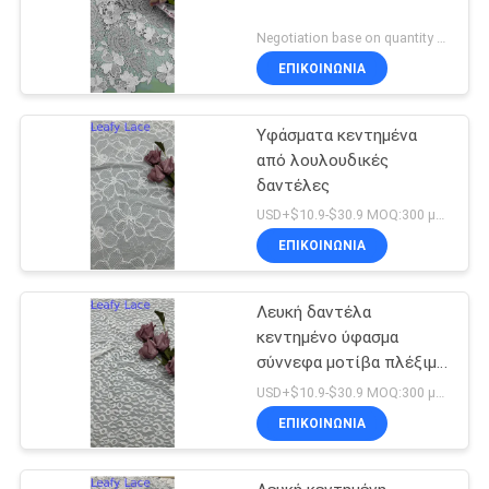
Negotiation base on quantity MOQ:15y
ΕΠΙΚΟΙΝΩΝΙΑ
Υφάσματα κεντημένα
από λουλουδικές
δαντέλες
USD+$10.9-$30.9 MOQ:300 μέτρα.
ΕΠΙΚΟΙΝΩΝΙΑ
Λευκή δαντέλα
κεντημένο ύφασμα
σύννεφα μοτίβα πλέξιμο
γήπεδο για νυφικά γάμου
USD+$10.9-$30.9 MOQ:300 μέτρα.
ΕΠΙΚΟΙΝΩΝΙΑ