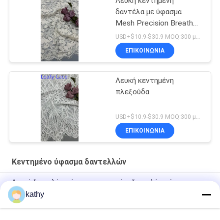
Λευκή κεντημένη
δαντέλα με ύφασμα
Mesh Precision Breathe
για επίσημα ενδύματα
USD+$10.9-$30.9 MOQ:300 μέτρα.
ΕΠΙΚΟΙΝΩΝΙΑ
Λευκή κεντημένη
πλεξούδα
USD+$10.9-$30.9 MOQ:300 μέτρα.
ΕΠΙΚΟΙΝΩΝΙΑ
Κεντημένο ύφασμα δαντελλών
Λευκό δαντελένιο ύφασμα κεντημένο δαντελένιο ύφασμα
Προσαρμοσμένο σχέδιο
kathy
Υφασμα Δαντέλας Κεντημένο Πολυτελείας Καλής Ποιότητας
Φορέματα με Λουλούδια