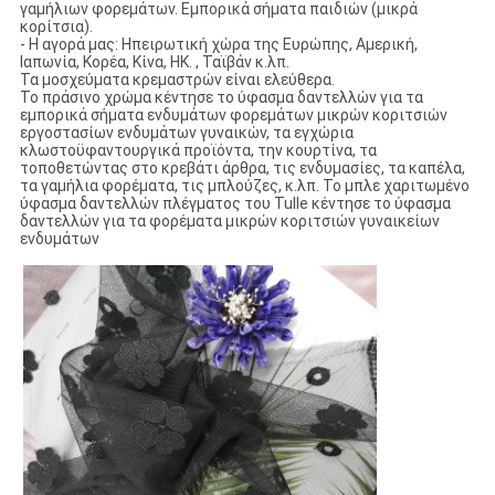
γαμήλιων φορεμάτων. Εμπορικά σήματα παιδιών (μικρά
κορίτσια).
- Η αγορά μας: Ηπειρωτική χώρα της Ευρώπης, Αμερική,
Ιαπωνία, Κορέα, Κίνα, HK. , Ταϊβάν κ.λπ.
Τα μοσχεύματα κρεμαστρών είναι ελεύθερα.
Το πράσινο χρώμα κέντησε το ύφασμα δαντελλών για τα
εμπορικά σήματα ενδυμάτων φορεμάτων μικρών κοριτσιών
εργοστασίων ενδυμάτων γυναικών, τα εγχώρια
κλωστοϋφαντουργικά προϊόντα, την κουρτίνα, τα
τοποθετώντας στο κρεβάτι άρθρα, τις ενδυμασίες, τα καπέλα,
τα γαμήλια φορέματα, τις μπλούζες, κ.λπ. Το μπλε χαριτωμένο
ύφασμα δαντελλών πλέγματος του Tulle κέντησε το ύφασμα
δαντελλών για τα φορέματα μικρών κοριτσιών γυναικείων
ενδυμάτων