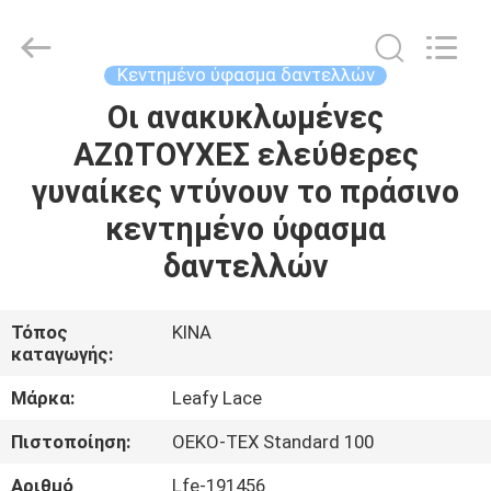
Guangzhou
Leafy
Textiles
CO.,
Ltd..
Κεντημένο ύφασμα δαντελλών
All
Rights
Reserved.
Οι ανακυκλωμένες
ΑΡΧΙΚΉ
ΑΖΩΤΟΥΧΕΣ ελεύθερες
ΣΕΛΊΔΑ
γυναίκες ντύνουν το πράσινο
ΠΡΟΪΌΝΤΑ
κεντημένο ύφασμα
δαντελλών
ΣΧΕΤΙΚΆ
ΜΕ
Τόπος
ΚΙΝΑ
καταγωγής:
ΕΜΆΣ
Μάρκα:
Leafy Lace
ΓΎΡΟΣ
Πιστοποίηση:
OEKO-TEX Standard 100
ΕΡΓΟΣΤΑΣΊΩΝ
Αριθμό
Lfe-191456