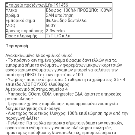
Στοιχείο προϊόντων
Lfe-191456
Υλικό
Έδαφος: 100%N ΠΡΟΣΩΠΟ: 100%P
Χρώμα
ΣΑΝ απαίτηση
Εμπορικό σήμα
Φυλλώδης δαντέλλα
MOQ
500Y
Χρόνος παράδοσης
2-3weeks
Όρος πληρωμής
T/T L/C κ.λπ.
Περιγραφή
Ανακυκλωμένο &Eco-φιλικό υλικό
- Το πράσινο κεντημένο χρώμα ύφασμα δαντελλών για τα
εμπορικά σήματα ενδυμάτων φορεμάτων μικρών κοριτσιών
εργοστασίων ενδυμάτων γυναικών μπορεί να καλύψει την
απαίτηση OEKO-Tex των προτύπων 100.
- Υψηλός - ποιοτικά πρότυπα: Σταθερότητα χρώματος: 3.5~4
επίπεδο ΑΖΩΤΟΥΧΟΣ ελεύθερος
Αμερικανικό σύστημα σημείου 4.
- Υπηρεσία: COem, ODM, υπηρεσίες Ε&Α, άριστες υπηρεσίες
μεταπώλησης.
- Γρήγορος χρόνος παράδοσης: προσαρμοσμένα ναυπηγεία
δειγματοληψίας σε 3 -5days.
- Αυστηρός ποιοτικός έλεγχος: 100% επιθεώρηση πριν από την
παραγωγή &After
- Πελάτης: Για τα όλα εμπορικά σήματα ενδυμάτων γυναικών,
εργοστάσια ενδυμάτων γυναικών, ολόκληροι πωλητές,
πράκτορες πρόσβασης, λιανοπωλητές, εμπορικά σήματα