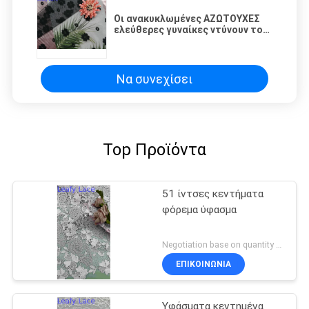
Οι ανακυκλωμένες ΑΖΩΤΟΥΧΕΣ
ελεύθερες γυναίκες ντύνουν το
πράσινο κεντημένο ύφασμα
δαντελλών
Να συνεχίσει
Top Προϊόντα
51 ίντσες κεντήματα
φόρεμα ύφασμα
Negotiation base on quantity MOQ:15y
ΕΠΙΚΟΙΝΩΝΙΑ
Υφάσματα κεντημένα