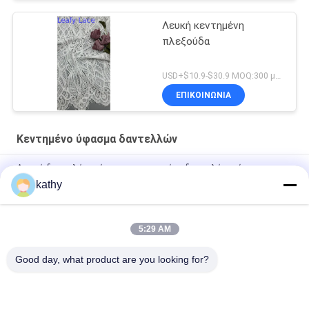
Λευκή κεντημένη
πλεξούδα
USD+$10.9-$30.9 MOQ:300 μέτρα.
ΕΠΙΚΟΙΝΩΝΙΑ
Κεντημένο ύφασμα δαντελλών
Λευκό δαντελένιο ύφασμα κεντημένο δαντελένιο ύφασμα
Προσαρμοσμένο σχέδιο
kathy
Υφασμα Δαντέλας Κεντημένο Πολυτελείας Καλής Ποιότητας
Φορέματα με Λουλούδια
5:29 AM
Νάυλον κεντημένο πολυεστέρας ύφασμα δαντελλών
Good day, what product are you looking for?
Λαϊκή κατηγορία
Όλα