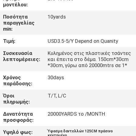
μοντέλου:
ΠΟΙΟΤΙΚΌΣ
Ποσότητα
10yards
παραγγελίας
ΈΛΕΓΧΟΣ
min:
Τιμή:
USD3.5-5/Y Depend on Quanity
ΕΠΑΦΉ
Συσκευασία
Κυλημένος στις πλαστικές τσάντες
λεπτομέρειες:
και έπειτα στο δέμα. 150cm*30cm
ΝΈΑ
*30cm, γύρω από 20000mtrs σε 1*
Χρόνος
30days
ΖΗΤΉΣΤΕ
παράδοσης:
ΈΝΑ
Όροι
T/T, L/C
πληρωμής:
ΑΠΌΣΠΑΣΜΑ
Δυνατότητα
20000YARDS το /MONTH
προσφοράς:
SITEMAP
Υψηλό φως:
Ύφασμα δαντελλών 125CM πράσινο
κεντημένο