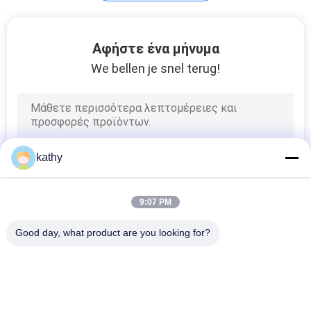
Συγκεντρωμένο
Αφήστε ένα μήνυμα
ύφασμα πλέγματος
We bellen je snel terug!
37
kathy
Μεταλλικό ύφασμα
δαντελλών
9:07 PM
Good day, what product are you looking for?
Λαϊκή κατηγορία
Όλα
26
Κεντημένο Ύφασμα 
Κεντημένο Τσέκι 