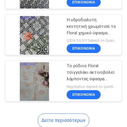
ΕΠΙΚΟΙΝΩΝΙΑ
21
γυναικών
πτυχωμένο ύφασμα
Η υδροδιαλυτή
δαντελλών
κεντητική χρωμάτισε το
Floral χημικό ύφασμα
δαντελλών
USD4.5-5.5/Y Depend on Quanity MOQ:10yards
ΕΠΙΚΟΙΝΩΝΙΑ
22
Το ρόδινο Floral
τσιγγελάκι ακτινοβολεί
Χρωματισμένο
λάμποντας ύφασμα
δαντελλών πλέγματος
ύφασμα κεντητικής
Negotiation depend on quantity MOQ:10yards
του Tulle
ΕΠΙΚΟΙΝΩΝΙΑ
Δείτε περισσότερων
43