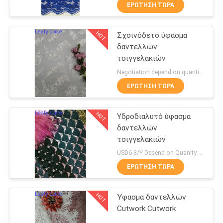
ΕΡΏΤΗΣΗ ΤΏΡΑ
ΠΟΙΟΤΙΚΌΣ
HOT
Σχοινόδετο ύφασμα
ΈΛΕΓΧΟΣ
50
δαντελλών
τσιγγελακιών
Σχοινόδετο ύφασμα
ΕΠΑΦΉ
Negotiation depend on quantity MOQ:10yards
δαντελλών
ΕΡΏΤΗΣΗ ΤΏΡΑ
ΝΈΑ
HOT
Υδροδιαλυτό ύφασμα
δαντελλών
ΖΗΤΉΣΤΕ
τσιγγελακιών
47
ΈΝΑ
USD6-8/Y Depend on Quanity MOQ:10yards
τρισδιάστατο Floral
ΑΠΌΣΠΑΣΜΑ
ΕΡΏΤΗΣΗ ΤΏΡΑ
ύφασμα δαντελλών
HOT
Ύφασμα δαντελλών
SITEMAP
Cutwork Cutwork