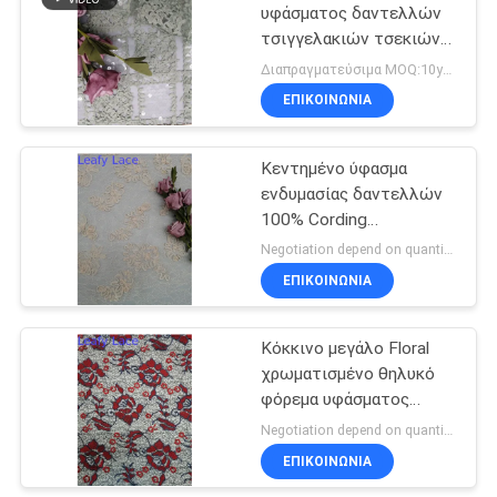
υφάσματος δαντελλών
τσιγγελακιών τσεκιών
18
ODM πράσινο διαφανές
Διαπραγματεύσιμα MOQ:10yards
Ύφασμα δαντελλών
ΕΠΙΚΟΙΝΩΝΙΑ
τεντωμάτων
Κεντημένο ύφασμα
ενδυμασίας δαντελλών
100% Cording
πολυεστέρας
Negotiation depend on quantity MOQ:10yards
ΕΠΙΚΟΙΝΩΝΙΑ
62
Ύφασμα πλέγματος
Κόκκινο μεγάλο Floral
χρωματισμένο θηλυκό
του Tulle
φόρεμα υφάσματος
δαντελλών
Negotiation depend on quantity MOQ:10yards
τσιγγελακιών
ΕΠΙΚΟΙΝΩΝΙΑ
κεντητικής