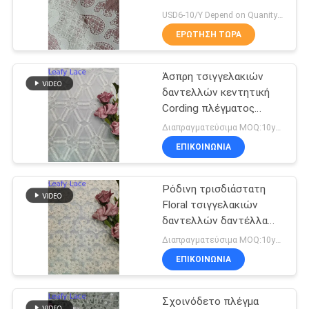
ΠΟΛΙΤΙΚΉ
USD6-10/Y Depend on Quanity MOQ:10yards
ΑΠΟΡΡΉΤΟΥ
ΕΡΏΤΗΣΗ ΤΏΡΑ
14
περιποίηση
Άσπρη τσιγγελακιών
δαντελλών κεντητική
δαντελλών
Cording πλέγματος
υφάσματος δαντελλών
πολυεστέρα
Διαπραγματεύσιμα MOQ:10yards
υφάσματος
ΕΠΙΚΟΙΝΩΝΙΑ
τρισδιάστατη Floral
Ρόδινη τρισδιάστατη
29
Floral τσιγγελακιών
Κεντημένο ύφασμα
δαντελλών δαντέλλα
φορεμάτων παιδιών
Διαπραγματεύσιμα MOQ:10yards
οπών
κεντητικής υφάσματος
ΕΠΙΚΟΙΝΩΝΙΑ
ντυμένη φύλλο
αλουμινίου
Σχοινόδετο πλέγμα