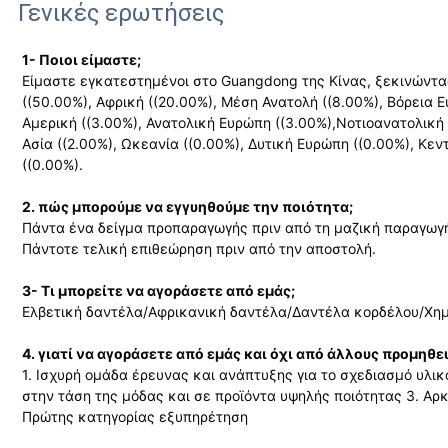
Γενικές ερωτήσεις
1- Ποιοι είμαστε;
Είμαστε εγκατεστημένοι στο Guangdong της Κίνας, ξεκινώντα
((50.00%), Αφρική ((20.00%), Μέση Ανατολή ((8.00%), Βόρεια 
Αμερική ((3.00%), Ανατολική Ευρώπη ((3.00%),Νοτιοανατολική Α
Ασία ((2.00%), Ωκεανία ((0.00%), Δυτική Ευρώπη ((0.00%), Κεν
((0.00%).
2. πώς μπορούμε να εγγυηθούμε την ποιότητα;
Πάντα ένα δείγμα προπαραγωγής πριν από τη μαζική παραγωγ
Πάντοτε τελική επιθεώρηση πριν από την αποστολή.
3- Τι μπορείτε να αγοράσετε από εμάς;
Ελβετική δαντέλα/Αφρικανική δαντέλα/Δαντέλα κορδέλου/Χη
4. γιατί να αγοράσετε από εμάς και όχι από άλλους προμηθε
1. Ισχυρή ομάδα έρευνας και ανάπτυξης για το σχεδιασμό υλι
στην τάση της μόδας και σε προϊόντα υψηλής ποιότητας 3. Αρ
Πρώτης κατηγορίας εξυπηρέτηση