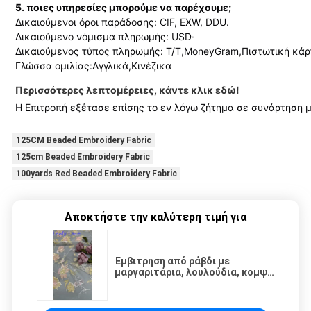
5. ποιες υπηρεσίες μπορούμε να παρέχουμε;
Δικαιούμενοι όροι παράδοσης: CIF, EXW, DDU.
Δικαιούμενο νόμισμα πληρωμής: USD·
Δικαιούμενος τύπος πληρωμής: T/T,MoneyGram,Πιστωτική κάρτ
Γλώσσα ομιλίας:Αγγλικά,Κινέζικα
Περισσότερες λεπτομέρειες, κάντε κλικ εδώ!
Η Επιτροπή εξέτασε επίσης το εν λόγω ζήτημα σε συνάρτηση μ
125CM Beaded Embroidery Fabric
125cm Beaded Embroidery Fabric
100yards Red Beaded Embroidery Fabric
Αποκτήστε την καλύτερη τιμή για
Έμβιτρηση από ράβδι με
μαργαριτάρια, λουλούδια, κομψή
και αναπνευστική, ρούχα για
περιπέτειες.