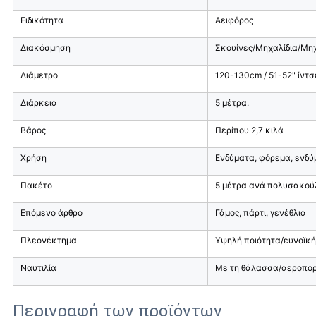
Ειδικότητα
Αειφόρος
Διακόσμηση
Σκουίνες/Μηχαλίδια/Μηχ
Διάμετρο
120-130cm / 51-52" ίντσε
Διάρκεια
5 μέτρα.
Βάρος
Περίπου 2,7 κιλά
Χρήση
Ενδύματα, φόρεμα, ενδύμ
Πακέτο
5 μέτρα ανά πολυσακούλ
Επόμενο άρθρο
Γάμος, πάρτι, γενέθλια
Πλεονέκτημα
Υψηλή ποιότητα/ευνοϊκ
Ναυτιλία
Με τη θάλασσα/αεροπορ
Περιγραφή των προϊόντων