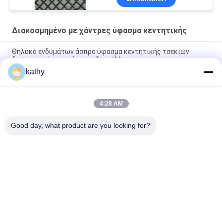
Διακοσμημένο με χάντρες ύφασμα κεντητικής
Θηλυκό ενδυμάτων άσπρο ύφασμα κεντητικής τσεκιών
διακοσμημένο με χάντρες δαντέλλα
kathy
60 ναυπηγεία 125cm ρόδινο ύφασμα δαντελλών τσεκιών
νυφικό διακοσμημένο με χάντρες
4:28 AM
2 Floral διακοσμημένο με χάντρες κόμμα ύφασμα κεντητικής
Colorway
Good day, what product are you looking for?
Λαϊκή κατηγορία
Όλα
Κεντημένο Ύφασμα 
Κεντημένο Τσέκι 
Δαντελλών
Ύφασμα
Σχοινόδετο 
Τρισδιάστατο 
Ύφασμα Δαντελλών
Floral Ύφασμα 