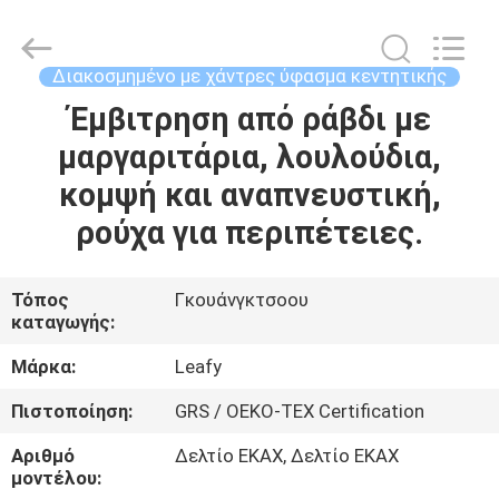
Guangzhou
Leafy
Textiles
CO.,
Ltd..
Διακοσμημένο με χάντρες ύφασμα κεντητικής
All
Rights
Reserved.
Έμβιτρηση από ράβδι με
ΑΡΧΙΚΉ
μαργαριτάρια, λουλούδια,
ΣΕΛΊΔΑ
κομψή και αναπνευστική,
ΠΡΟΪΌΝΤΑ
ρούχα για περιπέτειες.
ΣΧΕΤΙΚΆ
Τόπος
Γκουάνγκτσοου
καταγωγής:
ΜΕ
ΕΜΆΣ
Μάρκα:
Leafy
Πιστοποίηση:
GRS / OEKO-TEX Certification
ΓΎΡΟΣ
Αριθμό
Δελτίο ΕΚΑΧ, Δελτίο ΕΚΑΧ
ΕΡΓΟΣΤΑΣΊΩΝ
μοντέλου: