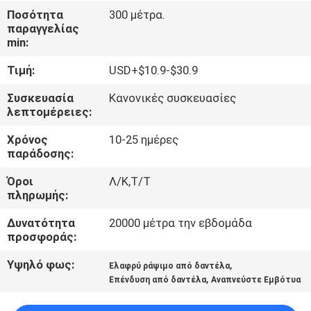
Ποσότητα
300 μέτρα.
παραγγελίας
ΠΟΙΟΤΙΚΌΣ
min:
ΈΛΕΓΧΟΣ
Τιμή:
USD+$10.9-$30.9
ΕΠΑΦΉ
Συσκευασία
Κανονικές συσκευασίες
λεπτομέρειες:
Χρόνος
10-25 ημέρες
ΝΈΑ
παράδοσης:
Όροι
Λ/Κ,Τ/Τ
ΖΗΤΉΣΤΕ
πληρωμής:
ΈΝΑ
Δυνατότητα
20000 μέτρα την εβδομάδα
ΑΠΌΣΠΑΣΜΑ
προσφοράς:
Υψηλό φως:
,
Ελαφρύ ράψιμο από δαντέλα
SITEMAP
,
Επένδυση από δαντέλα
Αναπνεύστε Εμβότυα