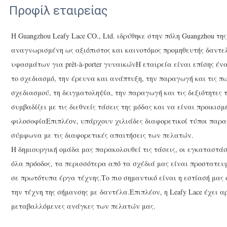
Προφίλ εταιρείας
Η Guangzhou Leafy Lace CO., Ltd. ιδρύθηκε στην πόλη Guangzhou της
αναγνωρισμένη ως αξιόπιστος και καινοτόμος προμηθευτής δαντε
υφασμάτων για prêt-à-porter γυναικώνΗ εταιρεία είναι επίσης έ
το σχεδιασμό, την έρευνα και ανάπτυξη, την παραγωγή και τις 
σχεδιασμού, τη δειγματοληψία, την παραγωγή και τις δεξιότητες 
συμβαδίζει με τις διεθνείς τάσεις της μόδας και να είναι προικισ
φιλοσοφίαΕπιπλέον, υπάρχουν χιλιάδες διαφορετικοί τύποι παρα
σύμφωνα με τις διαφορετικές απαιτήσεις των πελατών.
Η δημιουργική ομάδα μας παρακολουθεί τις τάσεις, οι εγκαταστάσ
όλα πρόοδος, τα περισσότερα από τα σχέδιά μας είναι προστατε
σε πρωτότυπα έργα τέχνης.Το πιο σημαντικό είναι η εστίασή μα
την τέχνη της σήμανσης με δαντέλα.Επιπλέον, η Leafy Lace έχει 
μεταβαλλόμενες ανάγκες των πελατών μας.