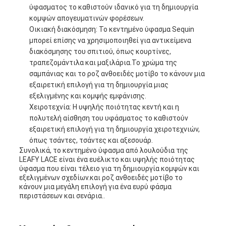
ύφασματος το καθιστούν ιδανικό για τη δημιουργία
κομψών απογευματινών φορέσεων.
Οικιακή διακόσμηση: Το κεντημένο ύφασμα Sequin
μπορεί επίσης να χρησιμοποιηθεί για αντικείμενα
διακόσμησης του σπιτιού, όπως κουρτίνες,
τραπεζομάντιλα και μαξιλάρια.Το χρώμα της
σαμπάνιας και το ροζ ανθοειδές μοτίβο το κάνουν μια
εξαιρετική επιλογή για τη δημιουργία μιας
εξελιγμένης και κομψής εμφάνισης.
Χειροτεχνία: Η υψηλής ποιότητας κεντή και η
πολυτελή αίσθηση του υφάσματος το καθιστούν
εξαιρετική επιλογή για τη δημιουργία χειροτεχνιών,
όπως τσάντες, τσάντες και αξεσουάρ.
Συνολικά, το κεντημένο ύφασμα από λουλούδια της
LEAFY LACE είναι ένα ευέλικτο και υψηλής ποιότητας
ύφασμα που είναι τέλειο για τη δημιουργία κομψών και
εξελιγμένων σχεδίων.και ροζ ανθοειδές μοτίβο το
κάνουν μια μεγάλη επιλογή για ένα ευρύ φάσμα
περιστάσεων και σενάρια..