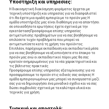
Υποστήριξη και υπηρεσίες:
Η διακοσμητική διακόσμηση φορέματος έρχεται με
τεχνική υποστήριξη και υπηρεσίες για να διασφαλιστεί
ότι θα έχετε μια ομαλή εμπειρία με το προϊόν μας.Η
ομάδα υποστήριξής μας είναι διαθέσιμη για να απαντήσει
σε οποιεσδήποτε ερωτήσεις έχετε σχετικά με την
εγκατάστασηΠροσφέρουμε επίσης υπηρεσίες
αντιμετώπισης προβλημάτων για να σας βοηθήσουμε να
επιλύσετε τυχόν προβλήματα που μπορεί να
αντιμετωπίσετε κατά τη χρήση του προϊόντος.
Επιπλέον, παρέχουμε εκπαίδευση και εκπαιδευτικά μέσα
για να σας βοηθήσουμε να αξιοποιήσετε στο έπακρο το
προϊόν μας.ενώ οι εκπαιδευτικοί πόροι μας θα σας
κρατούν ενημερωμένους για τα νέα χαρακτηριστικά και
τις βέλτιστες πρακτικές.
Προσφέρουμε επίσης υπηρεσίες εξατομίκευσης για να
προσαρμόσουμε το προϊόν στις ειδικές σας ανάγκες.Η
ομάδα εμπειρογνωμόνων μας μπορεί να συνεργαστεί μαζί
σας για να δημιουργήσει ένα μοναδικό σχέδιο και να σας
δώσει συμβουλές σχετικά με τα καλύτερα υλικά και
τεχνικές για χρήση.
Συσκευή και αποστολή: