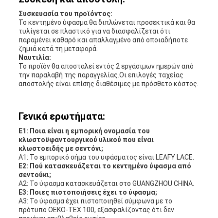
Συσκευασία του προϊόντος:
Το κεντημένο ύφασμα θα διπλώνεται προσεκτικά και θα
τυλίγεται σε πλαστικό για να διασφαλίζεται ότι
παραμένει καθαρό και απαλλαγμένο από οποιαδήποτε
ζημιά κατά τη μεταφορά.
Ναυτιλία:
Το προϊόν θα αποσταλεί εντός 2 εργάσιμων ημερών από
την παραλαβή της παραγγελίας.Οι επιλογές ταχείας
αποστολής είναι επίσης διαθέσιμες με πρόσθετο κόστος.
Γενικά ερωτήματα:
Ε1: Ποια είναι η εμπορική ονομασία του
κλωστοϋφαντουργικού υλικού που είναι
κλωστοειδής με σεντόνι;
Α1: Το εμπορικό σήμα του υφάσματος είναι LEAFY LACE.
Ε2: Πού κατασκευάζεται το κεντημένο ύφασμα από
σεντούκι;
Α2: Το ύφασμα κατασκευάζεται στο GUANGZHOU CHINA.
Ε3: Ποιες πιστοποιήσεις έχει το ύφασμα;
Α3: Το ύφασμα έχει πιστοποιηθεί σύμφωνα με το
πρότυπο OEKO-TEX 100, εξασφαλίζοντας ότι δεν