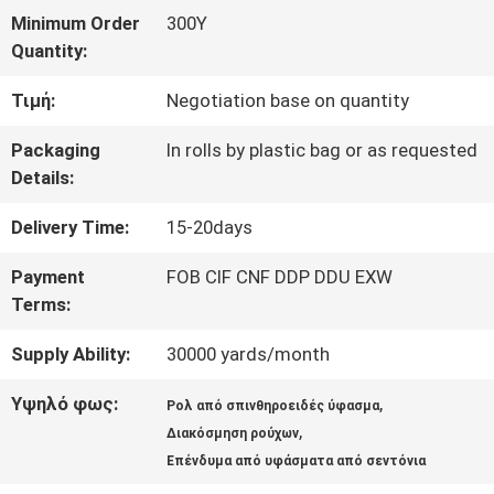
ΓΎΡΟΣ
Minimum Order
300Y
ΕΡΓΟΣΤΑΣΊΩΝ
Quantity:
Τιμή:
Negotiation base on quantity
ΠΟΙΟΤΙΚΌΣ
Packaging
In rolls by plastic bag or as requested
Details:
ΈΛΕΓΧΟΣ
Delivery Time:
15-20days
ΕΠΑΦΉ
Payment
FOB CIF CNF DDP DDU EXW
Terms:
ΝΈΑ
Supply Ability:
30000 yards/month
Υψηλό φως:
,
Ρολ από σπινθηροειδές ύφασμα
ΖΗΤΉΣΤΕ
,
Διακόσμηση ρούχων
Επένδυμα από υφάσματα από σεντόνια
ΈΝΑ