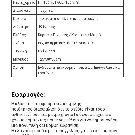
Περιεχόμενο
Γη: 100%p FACE: 100%Pet
Διαφάνεια
Τεχνητά
Πακέτο
Τυλίγματα σε πλαστικές σακούλες
Διάμετρο
49 ίντσες
Πλήθος.
Κυρίες / Γυναίκες / Κορίτσια / Μωρό
Σχήμα
Ροζ άνθη με κεντήματα σεκιουίν
Τεχνική
Πλέγματα
Μέγεθος
125*30*30cm
Χρήση
Ενδύματα, Διακόσμηση σπιτιών, Επαγγελματικά
προϊόντα
Εφαρμογές:
Η κλωστή στο ύφασμα είναι υψηλής
ποιότητας.διασφάλιση ότι το σχέδιο είναι τόσο
ανθεκτικό όσο και μακροχρόνιοΤο ύφασμα έχει ένα
χρώμα σαμπάνιας που είναι τέλειο για να δημιουργήσει
μια πολυτελή και κομψή εμφάνιση.
Η ελάχιστη ποσότητα παραγγελίας για αυτό το προϊόν