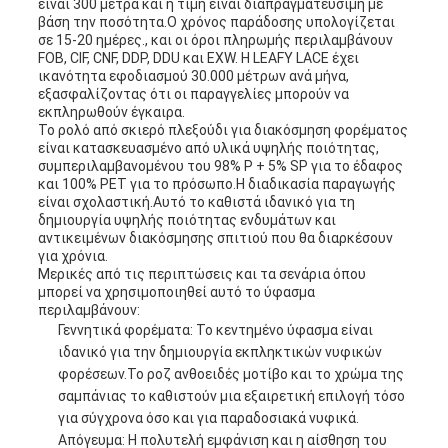
είναι 300 μέτρα και η τιμή είναι διαπραγματεύσιμη με
βάση την ποσότητα.Ο χρόνος παράδοσης υπολογίζεται
σε 15-20 ημέρες., και οι όροι πληρωμής περιλαμβάνουν
FOB, CIF, CNF, DDP, DDU και EXW. Η LEAFY LACE έχει
ικανότητα εφοδιασμού 30.000 μέτρων ανά μήνα,
εξασφαλίζοντας ότι οι παραγγελίες μπορούν να
εκπληρωθούν έγκαιρα.
Το ρολό από σκιερό πλεξούδι για διακόσμηση φορέματος
είναι κατασκευασμένο από υλικά υψηλής ποιότητας,
συμπεριλαμβανομένου του 98% P + 5% SP για το έδαφος
και 100% PET για το πρόσωπο.Η διαδικασία παραγωγής
είναι σχολαστική.Αυτό το καθιστά ιδανικό για τη
δημιουργία υψηλής ποιότητας ενδυμάτων και
αντικειμένων διακόσμησης σπιτιού που θα διαρκέσουν
για χρόνια.
Μερικές από τις περιπτώσεις και τα σενάρια όπου
μπορεί να χρησιμοποιηθεί αυτό το ύφασμα
περιλαμβάνουν:
Γεννητικά φορέματα: Το κεντημένο ύφασμα είναι
ιδανικό για την δημιουργία εκπληκτικών νυφικών
φορέσεων.Το ροζ ανθοειδές μοτίβο και το χρώμα της
σαμπάνιας το καθιστούν μια εξαιρετική επιλογή τόσο
για σύγχρονα όσο και για παραδοσιακά νυφικά.
Απόγευμα: Η πολυτελή εμφάνιση και η αίσθηση του