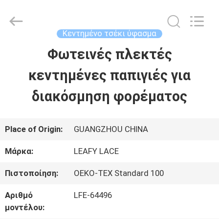
Guangzhou
Leafy
Textiles
CO.,
Κεντημένο τσέκι ύφασμα
Ltd..
All
Φωτεινές πλεκτές
ΑΡΧΙΚΉ
Rights
Reserved.
κεντημένες παπιγιές για
ΣΕΛΊΔΑ
διακόσμηση φορέματος
ΠΡΟΪΌΝΤΑ
Place of Origin:
GUANGZHOU CHINA
ΣΧΕΤΙΚΆ
Μάρκα:
LEAFY LACE
ΜΕ
Πιστοποίηση:
OEKO-TEX Standard 100
ΕΜΆΣ
Αριθμό
LFE-64496
μοντέλου: