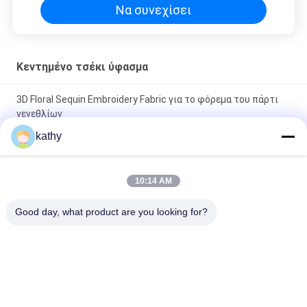
Να συνεχίσει
Κεντημένο τσέκι ύφασμα
3D Floral Sequin Embroidery Fabric για το φόρεμα του πάρτι
γενεθλίων
kathy
Χρωματιστή πεταλούδα Υψηλής ποιότητας μαλακό Sequin
κεντημένο ύφασμα Patttern κομμάτι βαφή δίχτυ Γη για το
φόρεμα μόδας
10:14 AM
Ελαφρώς καθαρό λουλούδι σεντόνι κεντημένο ύφασμα για
Good day, what product are you looking for?
γυναίκες φόρεμα μόδας
Λαϊκή κατηγορία
Όλα