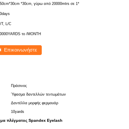
50cm*30cm *30cm, γύρω από 20000mtrs σε 1*
0days
/T, L/C
0000YARDS το /MONTH
Επικοινωνήστε
Πράσινος
Ύφασμα δαντελλών τεντωμάτων
Δαντέλλα μορφής φερμουάρ
10yards
μα πλέγματος Spandex Eyelash