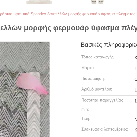
ράσινο υφαντικό Spandex δαντελλών μορφής φερμουάρ ύφασμα πλέγματος 
τελλών μορφής φερμουάρ ύφασμα πλέγ
Βασικές πληροφορίε
Τόπος καταγωγής:
Κ
Μάρκα:
L
Πιστοποίηση:
O
Αριθμό μοντέλου:
L
Ποσότητα παραγγελίας
1
min:
Τιμή:
N
Συσκευασία λεπτομέρειες:
Κ