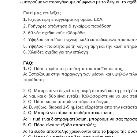
- μπορούμε να παραγάγουμε σύμφωνα με το δείγμα, το σχέδιο,
Γιατί μας επιλέξτε;
1.
Ισχυρότερη επαγγελματική ομάδα Ε&Α.
2. Γρήγορες απάντηση & εγκαίρως παράδοση
3. 60 νέα σχέδια κάθε εβδομάδα
4. Υψηλού επιπέδου τεχνική, καλά εκπαιδευμένο προσωπι
5. Υψηλός - ποιότητα με τη λογική τιμή και την καλή υπη
6. Χιλιάδες σχέδια για την επιλογή
FAQ:
1.
Q: Πόσο περίπου η ποιότητα του προϊόντος σας;
Α: Εστιάζουμε στην παραγωγή των μέσων και υψηλών τελι
παράδοση.
2. Q: Μπορείτε να δεχτείτε τη μικρή διαταγή και τη μικτή δι
Α: Ναι, και οι δύο είναι εντάξει. Καλωσορίστε για να μας στε
3. Q: Πόσο καιρό μπορώ να πάρω το δείγμα;
Α: Συνήθως, διαρκεί 1-5 ημέρες εξαρτάται από την κατάσ
4.
Q: Μπορώ να πάρω οποιαδήποτε έκπτωση;
Α: Η τιμή είναι διαπραγματεύσιμη, μπορούμε να σας προ
5. Q: Πόσο είναι τα έξοδα αποστολής;
Α: Τα έξοδα αποστολής χρεώνονται από το βάρος της συσκε