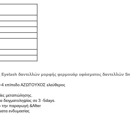
 Eyelash δαντελλών μορφής φερμουάρ υφάσματος δαντελλών Sr
.5~4 επίπεδο ΑΖΩΤΟΥΧΟΣ ελεύθερος
ίες μεταπώλησης.
 δειγματοληψίας σε 3 -5days.
ό την παραγωγή &After
ήματα ενδυμασίας