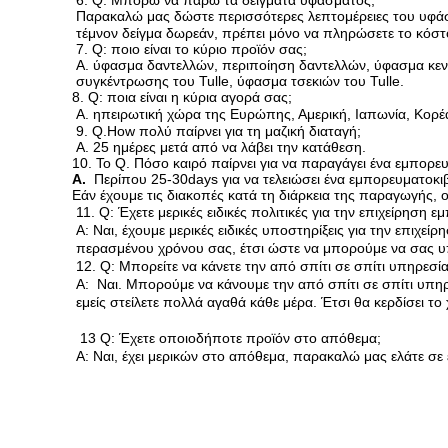
6. Q: Μπορώ να πάρω τα δείγματα υφάσματος;
Παρακαλώ μας δώστε περισσότερες λεπτομέρειες του υφάσ
τέμνον δείγμα δωρεάν, πρέπει μόνο να πληρώσετε το κόστ
7. Q: ποιο είναι το κύριο προϊόν σας;
Α. ύφασμα δαντελλών, περιποίηση δαντελλών, ύφασμα κεντ
συγκέντρωσης του Tulle, ύφασμα τσεκιών του Tulle.
8. Q: ποια είναι η κύρια αγορά σας;
Α. ηπειρωτική χώρα της Ευρώπης, Αμερική, Ιαπωνία, Κορέα,
9. Q.How πολύ παίρνει για τη μαζική διαταγή;
Α. 25 ημέρες μετά από να λάβει την κατάθεση.
10. Το Q. Πόσο καιρό παίρνει για να παραγάγει ένα εμπορε
Α.
Περίπου 25-30days για να τελειώσει ένα εμπορευματοκι
Εάν έχουμε τις διακοπές κατά τη διάρκεια της παραγωγής, 
11.
Q:
Έχετε μερικές ειδικές πολιτικές για την επιχείρηση 
Α: Ναι, έχουμε μερικές ειδικές υποστηρίξεις
για την επιχείρ
περασμένου χρόνου σας, έτσι ώστε να μπορούμε να σας υ
12. Q: Μπορείτε να κάνετε την από σπίτι σε σπίτι υπηρεσία
Α: Ναι. Μπορούμε να κάνουμε την από σπίτι σε σπίτι υπη
εμείς
στείλετε πολλά αγαθά
κάθε μέρα. Έτσι θα κερδίσει το
13 Q
: Έχετε οποιοδήποτε προϊόν στο απόθεμα;
Α: Ναι, έχει μερικών στο απόθεμα, παρακαλώ μας ελάτε σε ε