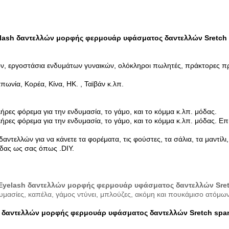
lash δαντελλών μορφής φερμουάρ υφάσματος δαντελλών Sretch
ών, εργοστάσια ενδυμάτων γυναικών, ολόκληροι πωλητές, πράκτορες 
ωνία, Κορέα, Κίνα, HK. , Ταϊβάν κ.λπ.
ήρες φόρεμα για την ενδυμασία, το γάμο, και το κόμμα κ.λπ. μόδας.
ήρες φόρεμα για την ενδυμασία, το γάμο, και το κόμμα κ.λπ. μόδας. Ε
τελλών για να κάνετε τα φορέματα, τις φούστες, τα σάλια, τα μαντίλι, 
όδας ως σας όπως .DIY.
Eyelash δαντελλών μορφής φερμουάρ υφάσματος δαντελλών Sre
υμασίες, καπέλα, γάμος ντύνει, μπλούζες, ακόμη και πουκάμισο ατόμων
h δαντελλών μορφής φερμουάρ υφάσματος δαντελλών Sretch spa