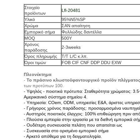
Στοιχείο
Lfl-20481
προϊόντων
Υλικό
95%N5%SP
Χρώμα
ΣΑΝ απαίτηση
Εμπορικό σήμα
Φυλλώδης δαντέλλα
MOQ
500Y
Χρόνος
2-3weeks
παράδοσης
Όρος πληρωμής
T/T L/C κ.λπ.
Όροι τιμών
FOB CIF CNF DDP DDU EXW
Πλεονέκτημα
-
Το πράσινο κλωστοϋφαντουργικό προϊόν πλέγματος
των προτύπων 100.
- Υψηλός - ποιοτικά πρότυπα: Σταθερότητα χρώματος: 3
Αμερικανικό σύστημα σημείου 4.
- Υπηρεσία: COem, ODM, υπηρεσίες Ε&Α, άριστες υπηρεσ
- Γρήγορος χρόνος παράδοσης: προσαρμοσμένα ναυπηγεία
- Αυστηρός ποιοτικός έλεγχος: 100% επιθεώρηση πριν απ
- Πλούσια εμπειρία στην εργασία με τα διεθνή εμπορικά σ
- Ουδέτερη συσκευασία πελάτη που απαιτείται ως
- Συσκευασία στο ορισμένο εμπορικό σήμα
- Αρκετό απόθεμα για τη δειγματοληψία.