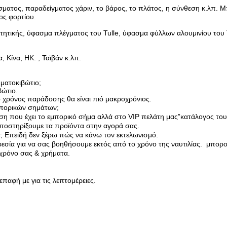
ματος, παραδείγματος χάριν, το βάρος, το πλάτος, η σύνθεση κ.λπ.
ος φορτίου.
ητικής, ύφασμα πλέγματος του Tulle, ύφασμα φύλλων αλουμινίου του 
 Κίνα, HK. , Ταϊβάν κ.λπ.
υματοκιβώτιο;
βώτιο.
ο χρόνος παράδοσης θα είναι πιό μακροχρόνιος.
εμπορικών σημάτων;
ηση που έχει το εμπορικό σήμα αλλά στο VIP πελάτη μας
”
κατάλογος του
ποστηρίξουμε τα προϊόντα στην αγορά σας.
;
Επειδή δεν ξέρω πώς να κάνω τον εκτελωνισμό.
ρεσία για να σας βοηθήσουμε εκτός από το χρόνο της ναυτιλίας. μπορ
 χρόνο σας
& χρήματα.
παφή με για τις λεπτομέρειες.