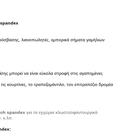
 spandex
πρόσβασης, λιανοπωλητές, εμπορικά σήματα γαμήλιων
πίσης μπορεί να είναι εύκολα στροφή στις αγαπημένες
τις κουρτίνες, το τραπεζομάντιλο, τον επιτραπέζιο δρομέα
tch spandex
για τα εγχώρια κλωστοϋφαντουργικά
, κ.λπ.
ndex
: