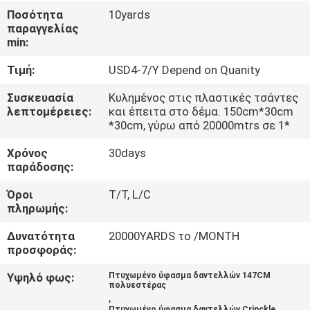
Ποσότητα
10yards
παραγγελίας
ΠΟΙΟΤΙΚΌΣ
min:
ΈΛΕΓΧΟΣ
Τιμή:
USD4-7/Y Depend on Quanity
ΕΠΑΦΉ
Συσκευασία
Κυλημένος στις πλαστικές τσάντες
λεπτομέρειες:
και έπειτα στο δέμα. 150cm*30cm
*30cm, γύρω από 20000mtrs σε 1*
ΝΈΑ
Χρόνος
30days
παράδοσης:
ΖΗΤΉΣΤΕ
Όροι
T/T, L/C
πληρωμής:
ΈΝΑ
ΑΠΌΣΠΑΣΜΑ
Δυνατότητα
20000YARDS το /MONTH
προσφοράς:
SITEMAP
Υψηλό φως:
Πτυχωμένο ύφασμα δαντελλών 147CM
πολυεστέρας
,
Πτυχωμένο ύφασμα δαντελλών Crinckle