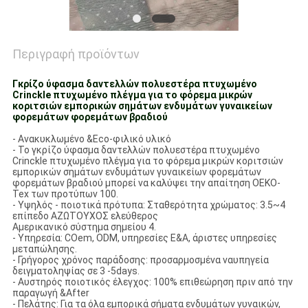
Περιγραφή προϊόντων
Γκρίζο ύφασμα δαντελλών πολυεστέρα πτυχωμένο
Crinckle πτυχωμένο πλέγμα για το φόρεμα μικρών
κοριτσιών εμπορικών σημάτων ενδυμάτων γυναικείων
φορεμάτων φορεμάτων βραδιού
- Ανακυκλωμένο &Eco-φιλικό υλικό
- Το γκρίζο ύφασμα δαντελλών πολυεστέρα πτυχωμένο
Crinckle πτυχωμένο πλέγμα για το φόρεμα μικρών κοριτσιών
εμπορικών σημάτων ενδυμάτων γυναικείων φορεμάτων
φορεμάτων βραδιού μπορεί να καλύψει την απαίτηση OEKO-
Tex των προτύπων 100.
- Υψηλός - ποιοτικά πρότυπα: Σταθερότητα χρώματος: 3.5~4
επίπεδο ΑΖΩΤΟΥΧΟΣ ελεύθερος
Αμερικανικό σύστημα σημείου 4.
- Υπηρεσία: COem, ODM, υπηρεσίες Ε&Α, άριστες υπηρεσίες
μεταπώλησης.
- Γρήγορος χρόνος παράδοσης: προσαρμοσμένα ναυπηγεία
δειγματοληψίας σε 3 -5days.
- Αυστηρός ποιοτικός έλεγχος: 100% επιθεώρηση πριν από την
παραγωγή &After
- Πελάτης: Για τα όλα εμπορικά σήματα ενδυμάτων γυναικών,