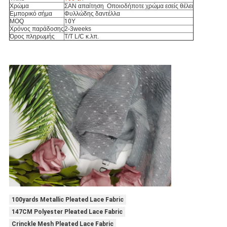
Χρώμα
ΣΑΝ απαίτηση Οποιοδήποτε χρώμα εσείς θέλει
Εμπορικό σήμα
Φυλλώδης δαντέλλα
MOQ
10
Υ
Χρόνος παράδοσης
2-3weeks
Όρος πληρωμής
T/T L/C κ.λπ.
100yards Metallic Pleated Lace Fabric
147CM Polyester Pleated Lace Fabric
Crinckle Mesh Pleated Lace Fabric