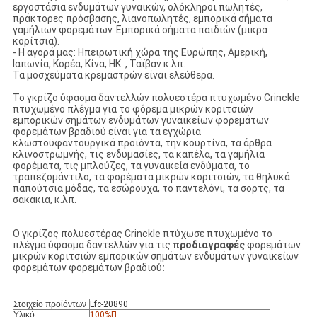
εργοστάσια ενδυμάτων γυναικών, ολόκληροι πωλητές,
πράκτορες πρόσβασης, λιανοπωλητές, εμπορικά σήματα
γαμήλιων φορεμάτων. Εμπορικά σήματα παιδιών (μικρά
κορίτσια).
- Η αγορά μας: Ηπειρωτική χώρα της Ευρώπης, Αμερική,
Ιαπωνία, Κορέα, Κίνα, HK. , Ταϊβάν κ.λπ.
Τα μοσχεύματα κρεμαστρών είναι ελεύθερα.
Το γκρίζο ύφασμα δαντελλών πολυεστέρα πτυχωμένο Crinckle
πτυχωμένο πλέγμα για το φόρεμα μικρών κοριτσιών
εμπορικών σημάτων ενδυμάτων γυναικείων φορεμάτων
φορεμάτων βραδιού είναι για τα εγχώρια
κλωστοϋφαντουργικά προϊόντα, την κουρτίνα, τα άρθρα
κλινοστρωμνής, τις ενδυμασίες, τα καπέλα, τα γαμήλια
φορέματα, τις μπλούζες, τα γυναικεία ενδύματα, το
τραπεζομάντιλο, τα φορέματα μικρών κοριτσιών, τα θηλυκά
παπούτσια μόδας, τα εσώρουχα, το παντελόνι, τα σορτς, τα
σακάκια, κ.λπ.
Ο γκρίζος πολυεστέρας Crinckle πτύχωσε πτυχωμένο το
πλέγμα ύφασμα δαντελλών για τις
προδιαγραφές
φορεμάτων
μικρών κοριτσιών εμπορικών σημάτων ενδυμάτων γυναικείων
φορεμάτων φορεμάτων βραδιού
:
Στοιχείο προϊόντων
Lfc-20890
Υλικό
100%
Π