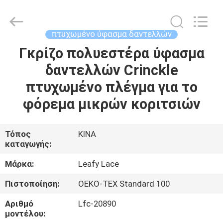
Guangzhou
Leafy
Textiles
CO.,
Ltd..
πτυχωμένο ύφασμα δαντελλών
All
Rights
Reserved.
Γκρίζο πολυεστέρα ύφασμα
ΑΡΧΙΚΉ
δαντελλών Crinckle
ΣΕΛΊΔΑ
πτυχωμένο πλέγμα για το
ΠΡΟΪΌΝΤΑ
φόρεμα μικρών κοριτσιών
ΣΧΕΤΙΚΆ
Τόπος
ΚΙΝΑ
καταγωγής:
ΜΕ
ΕΜΆΣ
Μάρκα:
Leafy Lace
Πιστοποίηση:
OEKO-TEX Standard 100
ΓΎΡΟΣ
Αριθμό
Lfc-20890
ΕΡΓΟΣΤΑΣΊΩΝ
μοντέλου: