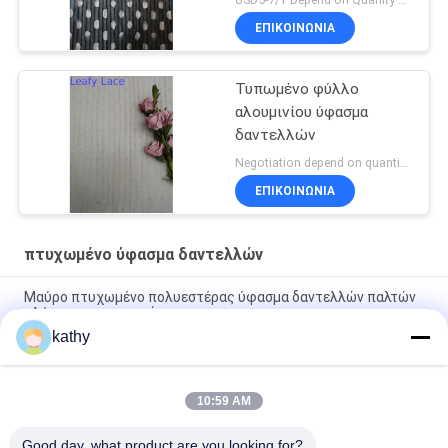
ΕΠΙΚΟΙΝΩΝΙΑ
Τυπωμένο φύλλο
αλουμινίου ύφασμα
δαντελλών
Negotiation depend on quantity MOQ:10yards
ΕΠΙΚΟΙΝΩΝΙΑ
πτυχωμένο ύφασμα δαντελλών
Μαύρο πτυχωμένο πολυεστέρας ύφασμα δαντελλών παλτών
πλέγματος φερμουάρ
kathy
145CM τυπωμένο φύλλο αλουμινίου ύφασμα του Tulle
δαντελλών πτυχωμένο πλέγμα
10:59 AM
Κόμμα 100 ναυπηγείων μαύρο μεταλλικό ύφασμα δαντελλών
Lurex πτυχωμένο πλέγμα
Good day, what product are you looking for?