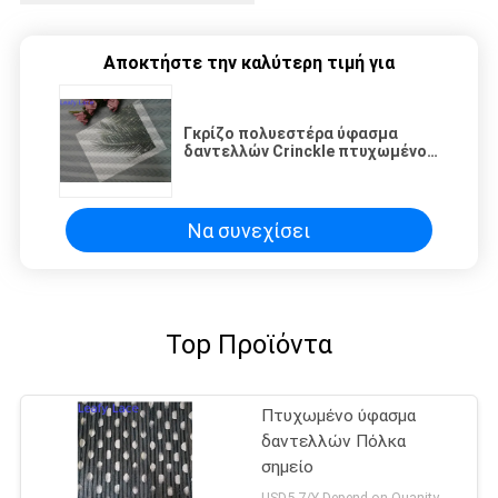
Αποκτήστε την καλύτερη τιμή για
Γκρίζο πολυεστέρα ύφασμα
δαντελλών Crinckle πτυχωμένο
πλέγμα για το φόρεμα μικρών
κοριτσιών
Να συνεχίσει
Top Προϊόντα
Πτυχωμένο ύφασμα
δαντελλών Πόλκα
σημείο
USD5-7/Y Depend on Quanity MOQ:10yards