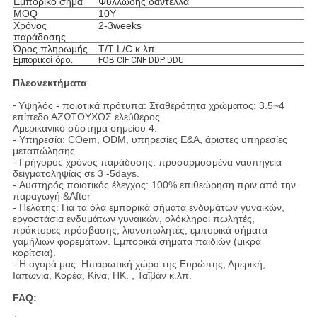
Εμπορικό σήμα
Φυλλώδης δαντέλλα
MOQ
10
Υ
Χρόνος
2-3weeks
παράδοσης
Όρος πληρωμής
T/T L/C κ.λπ.
Εμπορικοί όροι
FOB CIF CNF DDP DDU
Πλεονεκτήματα
-
Υψηλός - ποιοτικά πρότυπα: Σταθερότητα χρώματος: 3.5~4
επίπεδο ΑΖΩΤΟΥΧΟΣ ελεύθερος
Αμερικανικό σύστημα σημείου 4.
- Υπηρεσία: COem, ODM, υπηρεσίες Ε&Α, άριστες υπηρεσίες
μεταπώλησης.
- Γρήγορος χρόνος παράδοσης: προσαρμοσμένα ναυπηγεία
δειγματοληψίας σε 3 -5days.
- Αυστηρός ποιοτικός έλεγχος: 100% επιθεώρηση πριν από την
παραγωγή &After
- Πελάτης: Για τα όλα εμπορικά σήματα ενδυμάτων γυναικών,
εργοστάσια ενδυμάτων γυναικών, ολόκληροι πωλητές,
πράκτορες πρόσβασης, λιανοπωλητές, εμπορικά σήματα
γαμήλιων φορεμάτων. Εμπορικά σήματα παιδιών (μικρά
κορίτσια).
- Η αγορά μας: Ηπειρωτική χώρα της Ευρώπης, Αμερική,
Ιαπωνία, Κορέα, Κίνα, HK. , Ταϊβάν κ.λπ.
FAQ: