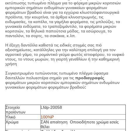
εκτύπωσης τυπωμένο πλέγμα για το φόρεμα μικρών κοριτσιών
εμπορικών σημάτων ενδυμάτων γυναικείων φορεμάτων
φορεμάτων βραδιού είναι για τα εγχώρια κλωστοϋφαντουργικά
προϊόντα, την κουρτίνα, τα άρθρα κλινοστρωμνής, τις
ενδυμασίες, τα καπέλα, τα γαμήλια φορέματα, τις μπλούζες, τα
γυναικεία ενδύματα, το τραπεζομάντιλο, τα φορέματα μικρών
κοριτσιών, τα θηλυκά παπούτσια μόδας, τα εσώρουχα, το
παντελόνι, τα σορτς, τα σακάκια, κ.λπ.
Η έξοχη δαντέλλα καθιστά τις ειδικές στιγμές σας πιό
αξιοσημείωτες, κατάλληλες για την καλύτερη επιλογή για τον
αγροτικό γάμο, το ρομαντικό γεύμα φωτός ιστιοφόρου, το νυφικό
ντους, το ντους μωρών, τη γιορτή γενεθλίων ή την καθημερινή
χρήση
Συγκεντρωμένο τυπώνοντας τυπωμένο πλέγμα ύφασμα
δαντελλών πολυεστέρα σημείο για τις
προδιαγραφές
φορεμάτων μικρών κοριτσιών εμπορικών σημάτων ενδυμάτων
γυναικείων φορεμάτων φορεμάτων βραδιού
:
Στοιχείο
Lfdp-20058
προϊόντων
Υλικό
100%P
Χρώμα
ΣΑΝ απαίτηση Οποιοδήποτε χρώμα εσείς
θέλει