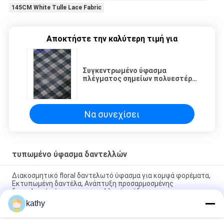
145CM White Tulle Lace Fabric
Αποκτήστε την καλύτερη τιμή για
Συγκεντρωμένο ύφασμα
πλέγματος σημείων πολυεστέρα
εκτύπωση για το φόρεμα μικρών
κοριτσιών
Να συνεχίσει
τυπωμένο ύφασμα δαντελλών
Διακοσμητικό floral δαντελωτό ύφασμα για κομψά φορέματα,
Εκτυπωμένη δαντέλα, Ανάπτυξη προσαρμοσμένης
δαντελωτής ύφανσης για συλλογές μόδας
kathy
Color Printed Lace Design Factory Fabric Customized for
Elegant Leafy Party Fabric